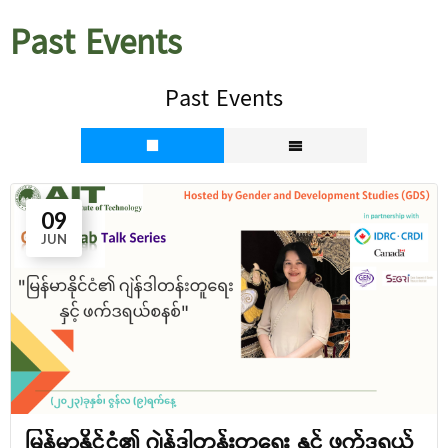
Past Events
Past Events
09
JUN
မြန်မာနိုင်ငံ၏ ဂျဲန်ဒါတန်းတူရေး နှင့် ဖက်ဒရယ်