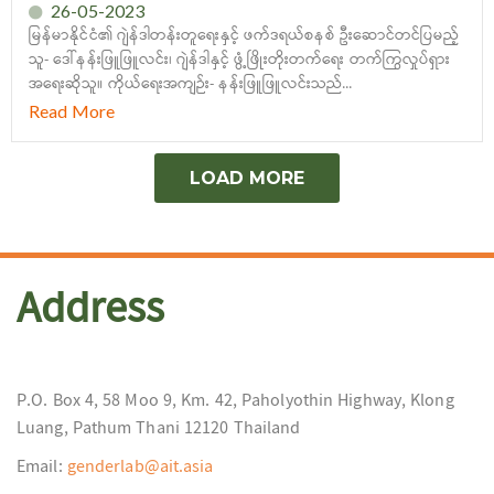
26-05-2023
မြန်မာနိုင်ငံ၏ ဂျဲန်ဒါတန်းတူရေးနှင့် ဖက်ဒရယ်စနစ် ဦးဆောင်တင်ပြမည့်
သူ- ဒေါ်နန်းဖြူဖြူလင်း၊ ဂျဲန်ဒါနှင့် ဖွံ့ဖြိုးတိုးတက်ရေး တက်ကြွလှုပ်ရှား
အရေးဆိုသူ။ ကိုယ်ရေးအကျဉ်း- နန်းဖြူဖြူလင်းသည်...
Read More
LOAD MORE
Address
P.O. Box 4, 58 Moo 9, Km. 42, Paholyothin Highway, Klong
Luang, Pathum Thani 12120 Thailand
Email:
genderlab@ait.asia