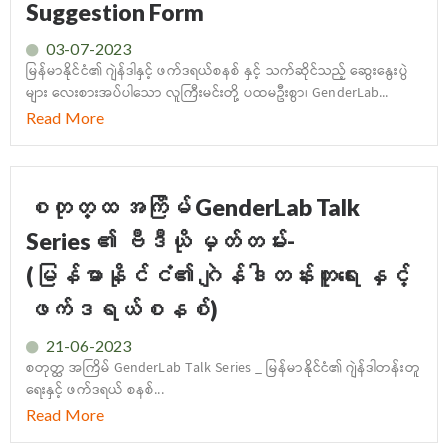
Suggestion Form
03-07-2023
မြန်မာနိုင်ငံ၏ ဂျဲန်ဒါနှင့် ဖက်ဒရယ်စနစ် ‌နှင့် သက်ဆိုင်သည့် ဆွေးနွေးပွဲ
များ လေးစားအပ်ပါသော လူကြီးမင်းတို့ ပထမဦးစွာ၊ GenderLab...
Read More
စတုတ္ထ အကြိမ် GenderLab Talk
Series ၏ ဗီဒီယို မှတ်တမ်း-
(မြန်မာနိုင်ငံ၏ ဂျဲန်ဒါတန်းတူရေး နှင့်
ဖက်ဒရယ်စနစ်)
21-06-2023
စတုတ္ထ အကြိမ် GenderLab Talk Series _ မြန်မာနိုင်ငံ၏ ဂျဲန်ဒါတန်းတူ
ရေးနှင့် ဖက်ဒရယ် စနစ်...
Read More