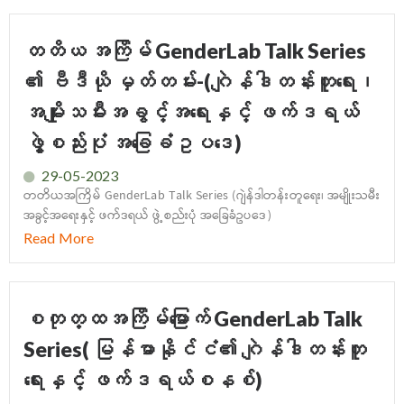
တတိယ အကြိမ် GenderLab Talk Series
၏ ဗီဒီယို မှတ်တမ်း-(ဂျဲန်ဒါတန်းတူရေး၊
အမျိုးသမီးအခွင့်အရေးနှင့် ဖက်ဒရယ်
ဖွဲ့စည်းပုံ အခြေခံဥပဒေ)
29-05-2023
တတိယအကြိမ် GenderLab Talk Series (ဂျဲန်ဒါတန်းတူရေး၊ အမျိုးသမီး
အခွင့်အရေးနှင့် ဖက်ဒရယ် ဖွဲ့စည်းပုံ အခြေခံဥပဒေ)
Read More
စတုတ္ထအကြိမ်မြောက် GenderLab Talk
Series( မြန်မာနိုင်ငံ၏ ဂျဲန်ဒါတန်းတူ
ရေးနှင့် ဖက်ဒရယ်စနစ်)