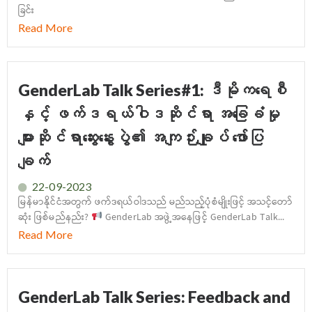
ခြင်း
Read More
GenderLab Talk Series#1: ဒီမိုကရေစီ
နှင့် ဖက်ဒရယ်ဝါဒဆိုင်ရာ အခြေခံမှု
များဆိုင်ရာဆွေးနွေးပွဲ၏ အကျဉ်းချုပ် ဖော်ပြ
ချက်
22-09-2023
မြန်မာနိုင်ငံအတွက် ဖက်ဒရယ်ဝါဒသည် မည်သည့်ပုံစံမျိုးဖြင့် အသင့်တော်
ဆုံး ဖြစ်မည်နည်း?
GenderLab အဖွဲ့အနေဖြင့် GenderLab Talk...
Read More
GenderLab Talk Series: Feedback and