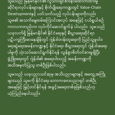
သူမသည် မြန်မာနိုင်ငံ၏ လူသားချင်စားနာထောက်ထားမှု
ဆိုင်ရာလုပ်ငန်းများနှင့် စိုက်ပျိုးရေးကဏ္ဍတွင် Value-Chain
Developmentနှင့် ပတ်သက်သည့် လုပ်ငန်းများကိုလည်း
သူမ၏ အသက်မွေးဝမ်းကြောင်းအလုပ် အနေဖြင့် ငယ်ရွယ်စဉ်
ကာလကတည်းက လုပ်ကိုင်ဆောင်ရွက်ခဲ့ ပါသည်။ သူမသည်
ယခုလက်ရှိ မြန်မာနိုင်၏ နိုင်ငံရေးနှင့် စီးပွားရေးဆိုင်ရာ
ပဋိပက္ခကြီးမာနေချိန်တွင် ဂျဲန်ဒါတန်းတူရေးကို ပြည်သူ့မူဝါဒ
ရေးဆွဲရေးအခန်းကဏ္ဍနှင့် နိုင်ငံရေး၊ စီးပွားရေးတွင် ဂျဲန်ဒါအရေး
ပါမှုကို သုံးသပ်ဆောင်ရွက်နိုင်ရန် လွန်စွာစိတ်ဝင်စားမှုရှိပြီး
ဖွံ့ဖြိုးရေးတွင် ဂျဲန်ဒါ၏ အရေးပါးသည့် အခန်းကဏ္ဍကို
အသိအမှတ်ပြုသူ တစ်ဉီးဖြစ်ပါသည်။
သူမသည် ယခုပညာသင်ဆုမှ အသိပညာများနှင့် အတွေ့အကြုံ
များသည် သူမကို နိုင်ငံရေး ဘောကဗေဒပညာရှင် တစ်ဉီး
အနေဖြင့် မြှင့်တင်နိုင်ရန် အခွင့်အရေးတစ်ခုဖြစ်သည်ဟု
ယုံကြည်နေပါသည်။