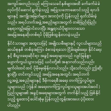
အကျပ်အတည်းသည် မကြာသေခင်နှစ်များအထိ ခက်ခက်ခဲခဲ
လုပ်ကိုင်ဆောင်ရွက်ခဲ့သည့် အပြုသဘောဆောင်သည့် ရလဒ်
များနှင့် အကျိုးအမြတ်များ အားလုံးကို ပြန်လည် ရုတ်သိမ်းခဲ့
သည်။ အရပ်ဘက်အဖွဲ့အစည်းများအတွက် တစ်ဖြည်းဖြည်း
နေရာကျဉ်းမြောင်းလာပြီး အန္တရာယ်ပိုများလာသော
အခြေအနေဆိုးတစ်ရပ် ပိုမိုဖြစ်ထွန်းလာခဲ့သည်။
နိုင်ငံသားများ အထူးသဖြင့် အမျိုးသမီးများနှင့် လူငယ်များသည်
ဆယ်စုနှစ် တစ်ခုအကြာ ခံစားခဲ့ရသော ငြိမ်းချမ်းရေး၊ နိုင်ငံရေး
နှင့် စီးပွားရေးဆိုင်ရာ အခွင့်အရေးများသည် လျင်မြန်စွာ
ပျောက်ကွယ်သွားသဖြင့် ယင်းတို့၏ အနာဂတ်သည်လည်း
မျက်ဝါးထင်ထင် ပိုမိုမှေးမှိန်လာပါသည်။ သို့သော်လည်း ဤဆိုး
စွားပြီး တင်းကျပ်သည့် အခြေအနေအတွင်း အရပ်ဘက်
လူ့အဖွဲ့အစည်းများနှင့် ဒီမိုကရေစီအရေး တက်ကြွလှုပ်ရှား
သူများသည် (ဂျဲန်ဒါ အရေးတက်ကြွလှုပ်ရှားသူများအပါအဝင်)
ပြည်သူများ၏ အခွင့်အရေးများအတွက် တက်နိုင်သည့် ဖြစ်နိုင်
သည့် ရူထောင့်ပေါင်းစုံမှ ပြန်လည်တွန်းအားပေး ပံ့ပိုးထား
ပါသည်။