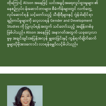
ထိုကြောင့် Alison အနေဖြင့် ယင်းအခွင့်အရေးလှုပ်ရှားမှုများ ၏
နေစဉ့်လုပ်ငန်းဆောင်တာများ၊ စီမံကိန်းများတွင် လက်တွေ့
လုပ်ဆောင်ရန် သင့်တော်သည့် သီအိုရီများနှင့် ဂျဲန်ဒါဆိုင်ရာ
ချဉ်းကပ်မှုများကို လေ့လာရန် Gender and Development
Studies ကို ပြုလုပ်ရန်အတွက် သင်တော်သည့် အချိန်တစ်ခု
ဖြစ်ပါသည်။ Alison အနေဖြင့် အနာဂတ်အတွက် ယခုလေ့လာ
မှုမှ အချင်းချင်းအပြန်အလှန် မျှဝေခြင်းနှင့် ကွန်ရက်ချိတ်ဆက်
မှုများပိုမိုအားကောင်း လာရန်မျှော်လင့်မိပါသည်။