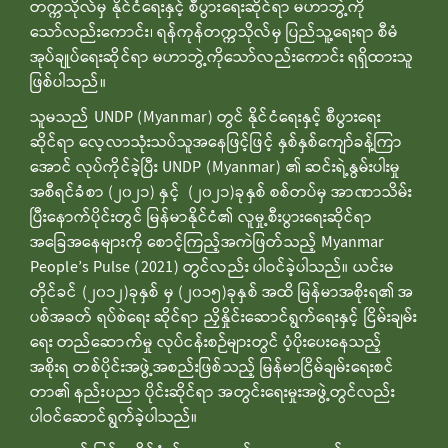
တက္ကသိုလ်မှ နိုင်ငံရေးနှင့် စီပွားရေးဆိုင်ရာ မဟာဘွဲ့ကို
သော်လည်းကောင်း၊ ရန်ကုန်တက္ကသိုလ်မှ ပြည်သူ့ရေးရာ စီမံ
အုပ်ချုပ်ရေးဆိုင်ရာ မဟာဘွဲ့ကိုသော်လည်းကောင်း ရရှိထားသူ
ဖြစ်ပါသည်။
သူမသည် UNDP (Myanmar) တွင် နိုင်ငံရေးနှင့် စီပွားရေး
ဆိုင်ရာ လေ့လာသုံးသပ်သူအနေဖြင့်ဖြင့် နှစ်နှစ်ကျော်ခန့်ကြာ
အောင် လုပ်ကိုင်ခဲ့ပြီး UNDP (Myanmar) ၏ ဆင်းရဲ့နွမ်းပါးမှု
အစီရင်ခံစာ (၂၀၂၁) နှင့် (၂၀၂၁)ခုနှစ် စစ်တပ်မှ အာဏာသိမ်း
ပြီးနောက်ပိုင်းတွင် မြန်မာနိုင်ငံ၏ လူမှု့စီးပွားရေးဆိုင်ရာ
အခြေအနေများကို စောင့်ကြည့်အကဲဖြတ်သည့် Myanmar
People’s Pulse (2021) တွင်လည်း ပါဝင်ခဲ့ပါသည်။ ယင်းမ
တိုင်ခင် (၂၀၁၂)ခုနှစ် မှ (၂၀၁၅)ခုနှစ် အထိ မြန်မာအစိုးရ၏ အ
ပစ်အခတ် ရပ်စဲရေး ဆိုင်ရာ ညှိနှိုင်းဆောင်ရွက်ရေးနှင့် ငြိမ်းချမ်း
ရေး တည်ဆောက်မှု လုပ်ငန်းစဉ်များတွင် ပံ့ပိုးပေးနေသည့်
အစိုးရ တစ်ပိုင်းအဖွဲ့အစည်းဖြစ်သည့် မြန်မာငြိမ်ချမ်းရေးစင်
တာ၏ နည်းပညာ ပိုင်းဆိုင်ရာ အတွင်းရေးမှုးအဖွဲ့တွင်လည်း
ပါဝင်ဆောင်ရွက်ခဲ့ပါသည်။