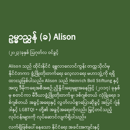
ဥမ္မာညွှန် (ခ) Alison
(၂၀၂၃)ခုနှစ် ဩဂုတ်လ ဝင်ခွင့်
Alison သည် ထိုင်းနိုင်ငံ ချူလာလောင်ကွန်း တက္ကသိုလ်မှ
နိုင်ငံတကာ ဖွံ့ဖြိုးတိုးတက်ရေး လေ့လာရေး မဟာဘွဲ့ကို ရရှိ
ထားသူဖြစ်ပါသည်။ Alison သည် Heinrich Boll Stiftung နှင့်
အတူ ဒီမိုကရေအစီအစဉ် ညှိနှိုင်းရေးမှူးအနေဖြင့် (၂၀၁၇) ခုနှစ်
မှ စတင်ကာ မီဒီယာဖွံ့ဖြိုးတိုးတက်မှု၊ ဒစ်ဂျစ်တယ် လုံခြုံရေး၊ ဒ
စ်ဂျစ်တယ် အခွင့်အရေးနှင့် လွတ်လပ်စွာပြောဆိုခွင့် အပြင် ဂျဲန်
ဒါနှင့် LGBTQI + တို့၏ အခွင့်အရေးကိုလည်း မြှင့်တင်သည့်
လုပ်ငန်းများကို လုပ်ဆောင်လျက်ရှိပါသည်။
လက်ရှိဖြစ်ပေါ်နေသော နိုင်ငံရေး အခင်းအကျင်းနှင့်