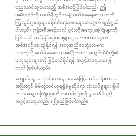
၄ – လတာ လူကိုယ်တိုင် သင်တန်းတက်ရောက်နိုင်ရန်
ပညာသင်ဆုပေးသည့် အစီအစဉ်ဖြစ်ပါသည်။ ဤ
အစီအစဉ်ကို လက်ရှိတွင် ကန့်သတ်ခံနေရသော တက်
ကြွလှုပ်ရှားသူများ၊ နိုင်ငံရေးသမားများအတွက် ရည်ရွယ်
ပါသည်။ ဤအစီအစဉ်သည် ၄င်းတို့အတွေ့အကြုံများကို
ပြန်လည် ဆင်ခြင်စဉ်းစား၍ ရှေ့အနာဂတ်အတွက်
အစီအစဉ်ရေးဆွဲနိုင်ရန် အကူအညီပေးရုံသာမက
ယခုကဲ့သို့ ခက်ခဲနေသော အချိန်ကာလအတွင်း မိမိတို့၏
ဗဟုသုတများကို မြှင့်တင်နိုင်ရန် အခွင့်အရေးပေးရန်
လည် ဖြစ်ပါသည်။
ကျောင်းသူ၊ ကျောင်းသားများအနေဖြင့် သင်တန်းကာလ
အပြီးတွင် မိမိတို့သင်ယူရရှိခဲ့မှုဆိုင်ရာ သုံးသပ်မှုများ ရှိပါ
က အတွေ့အကြုံများကို စာတမ်းပြုစု၍ မျှဝေနိုင်မည့်
အခွင့်အရေးလည်း ရရှိမည်ဖြစ်ပါသည်။