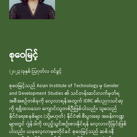
စုဝေမြင့်
(၂၀၂၃)ခုနှစ် ဩဂုတ်လ ဝင်ခွင့်
စုဝေမြင့်သည် Asian Institute of Technology မှ Gender
and Development Studies ၏ သင်တန်းဆင်းလက်မှတ်ရ
အစီအစဉ်တစ်ခုကို လေ့လာရန်အတွက် IDRC ၏ပညာသင်ဆု
ကို ရရှိထားသော ကျောင်းသူတစ်ဉီးဖြစ်ပါသည်။ သူမသည်
နိုင်ငံရေးစနစ်များ (သို့မဟုတ်) နိုင်ငံ၏ စီးပွားရေး အခန်းကဏ္ဍ
များတွင် ဂျဲန်ဒါကို ထည့်သွင်းစဉ်းစားနိုင်ရန် လေ့လာလိုခြင်းဖြစ်
ပါသည်။ ယခုလေ့လာမှုမတိုင်ခင် စုဝေမြင့်သည် ဆစ်ဒနီ