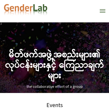
မိတ်ဖက်အဖွဲ့အစည်းများ၏
လုပ်ငန်းများနှင့် ကြေညာချက်
များ
the collaborative effort of a group
Events