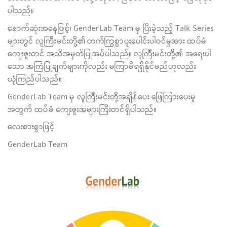
ပါသည်။
နောက်ဆုံးအနေဖြင့်၊ GenderLab Team မှ ပြီးခဲ့သည့် Talk Series
များတွင် လူကြီးမင်းတို့၏ တက်ကြွစွာပူးပေါင်းပါဝင်မှုအား ထပ်မံ
ကျေးဇူးတင် အသိအမှတ်ပြုအပ်ပါသည်။ လူကြီးမင်းတို့၏ အရေးပါ
သော အကြံပြုချက်များကိုလည်း မကြာမီရရှိနိုင်မည်ဟုလည်း
ယုံကြည်ပါသည်။
GenderLab Team မှ လူကြီးမင်းတို့အချိန်ပေး ဖြေကြားပေးမှု
အတွက် ထပ်မံ ကျေးဇူးအများကြီးတင်ရှိပါသည်။
လေးစားစွာဖြင့်
GenderLab Team