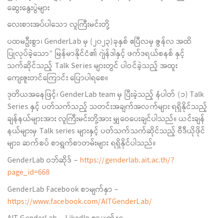
ဆွေးနွေးပွဲများ
လေးစားအပ်ပါသော လူကြီးမင်းတို့
ပထမဦးစွာ၊ GenderLab မှ (၂၀၂၃)ခုနှစ် ဧပြီလမှ ဇွန်လ အထိ
ပြုလုပ်ခဲ့သော” မြန်မာနိုင်ငံ၏ ဂျဲန်ဒါနှင့် ဖက်ဒရယ်စနစ် နှင့်
သက်ဆိုင်သည့် Talk Series များတွင် ပါဝင်ခဲ့သည့် အထူး
ကျေးဇူးတင်ကြောင်း ပြောပါရစေ။
ဒုတိယအနေဖြင့်၊ GenderLab team မှ ပြီးခဲ့သည့် နံပါတ် (၁) Talk
Series နှင့် ပတ်သက်သည့် သတင်းအချက်အလက်များ ရရှိနိုင်သည့်
ချန်နယ်များအား လူကြီးမင်းတို့အား မျှဝေပေးချင်ပါသည်။ ယင်းချန်
နယ်များမှ Talk series များနှင့် ပတ်သက်သက်ဆိုင်သည့် ဗီဒီယိုဖိုင်
များ၊ ဆက်စပ် စာရွက်စာတမ်းများ ရရှိနိုင်ပါသည်။
GenderLab ဝဘ်ဆိုဒ် –
https://genderlab.ait.ac.th/?
page_id=668
GenderLab Facebook စာမျက်နှာ –
https://www.facebook.com/AITGenderLab/